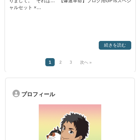
りまして。 それは… 【爆速革命】ブログ用GPTsスペシ
ャルセット ×…
続きを読む
1
2
3
次へ »
プロフィール