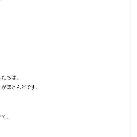
人たちは、
とがほとんどです。
いて、