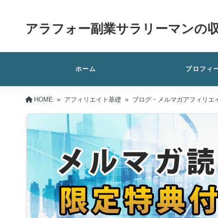
アラフォー副業サラリーマンの
ホーム
プロフィ
HOME
»
アフィリエイト基礎
»
ブログ・メルマガアフィリエ