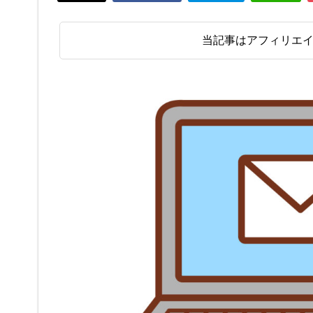
当記事はアフィリエ