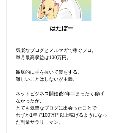
はたぼー
気楽なブログとメルマガで稼ぐプロ。
単月最高収益は130万円。
徹底的に手を抜いて楽をする、
難しいことはしないが主義。
ネットビジネス開始後2年半まったく稼げ
なかったが、
とても気楽なブログに出会ったことで
わずか1年で100万円以上稼げるようになっ
た副業サラリーマン。