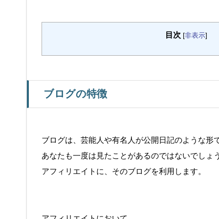
目次
[
非表示
]
ブログの特徴
ブログは、芸能人や有名人が公開日記のような形
あなたも一度は見たことがあるのではないでしょ
アフィリエイトに、そのブログを利用します。
アフィリエイトにおいて、