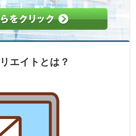
リエイトとは？