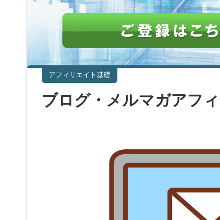
アフィリエイト基礎
ブログ・メルマガアフィ