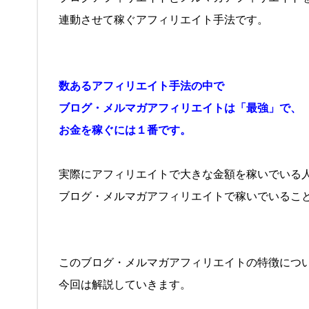
連動させて稼ぐアフィリエイト手法です。
数あるアフィリエイト手法の中で
ブログ・メルマガアフィリエイトは「最強」で、
お金を稼ぐには１番です。
実際にアフィリエイトで大きな金額を稼いでいる
ブログ・メルマガアフィリエイトで稼いでいるこ
このブログ・メルマガアフィリエイトの特徴につ
今回は解説していきます。