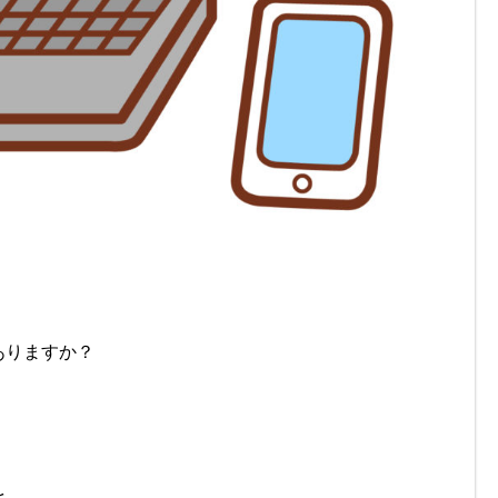
ありますか？
を