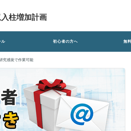
収入柱増加計画
ール
初心者の方へ
無
由研究感覚で作業可能