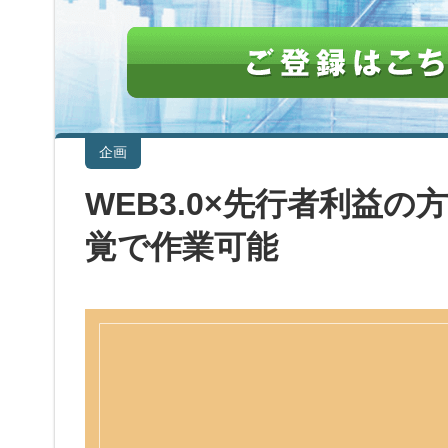
企画
WEB3.0×先行者利益
覚で作業可能