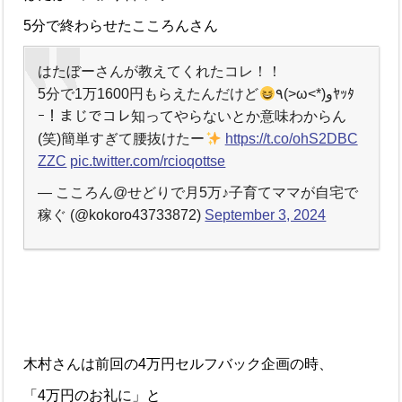
5分で終わらせたこころんさん
はたぼーさんが教えてくれたコレ！！
5分で1万1600円もらえたんだけど
٩(>ω<*)وﾔｯﾀ
ｰ！まじでコレ知ってやらないとか意味わからん
(笑)簡単すぎて腰抜けたー
https://t.co/ohS2DBC
ZZC
pic.twitter.com/rcioqottse
— こころん@せどりで月5万♪子育てママが自宅で
稼ぐ (@kokoro43733872)
September 3, 2024
木村さんは前回の4万円セルフバック企画の時、
「4万円のお礼に」と