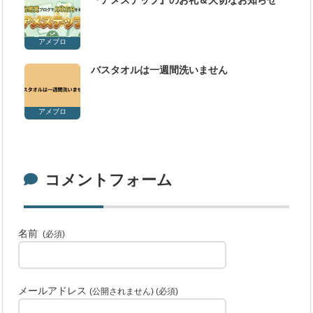
『アメステップ』のお礼＆大切なお知らせ
アメブロ
バスタオルは一週間洗いません
アメブロ
コメントフォーム
名前
(必須)
メールアドレス
(公開されません) (必須)