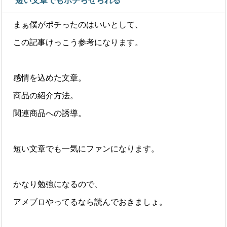
短い文章でもポチらせられる
まぁ僕がポチったのはいいとして、
この記事けっこう参考になります。
感情を込めた文章。
商品の紹介方法。
関連商品への誘導。
短い文章でも一気にファンになります。
かなり勉強になるので、
アメブロやってるなら読んでおきましょ。