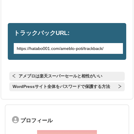
トラックバックURL:
アメブロは楽天スーパーセールと相性がいい
WordPressサイト全体をパスワードで保護する方法
プロフィール