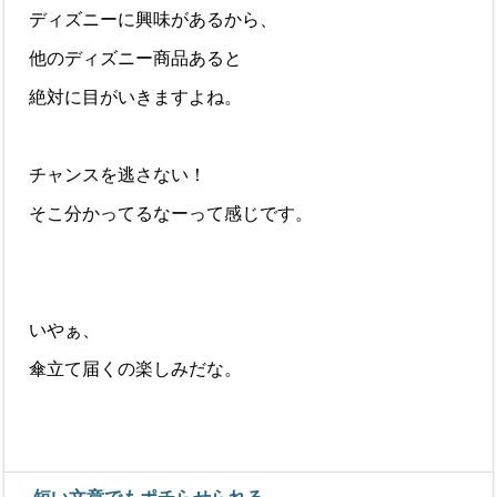
ディズニーに興味があるから、
他のディズニー商品あると
絶対に目がいきますよね。
チャンスを逃さない！
そこ分かってるなーって感じです。
いやぁ、
傘立て届くの楽しみだな。