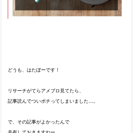
どうも、はたぼーです！
リサーチがてらアメブロ見てたら、
記事読んでついポチってしまいました…。
で、その記事がよかったんで
共有しておきますねー。