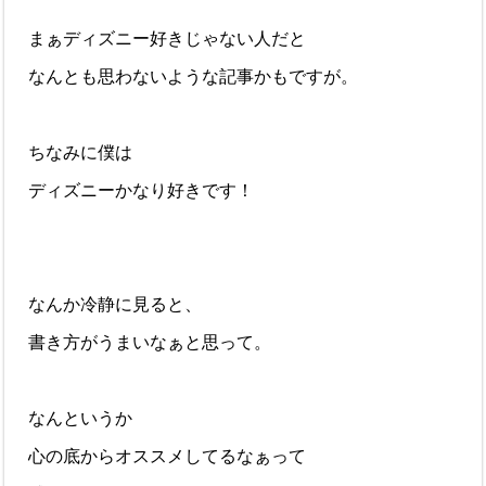
まぁディズニー好きじゃない人だと
なんとも思わないような記事かもですが。
ちなみに僕は
ディズニーかなり好きです！
なんか冷静に見ると、
書き方がうまいなぁと思って。
なんというか
心の底からオススメしてるなぁって