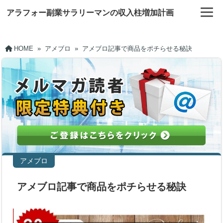
アラフォー副業サラリーマンの収入柱増加計画
HOME
»
アメブロ
»
アメブロ記事で商品をポチらせる秘訣
アメブロ
アメブロ記事で商品をポチらせる秘訣