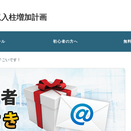
収入柱増加計画
ール
初心者の方へ
無
すごいです！