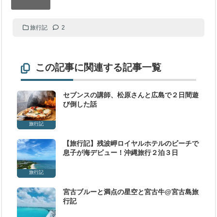
旅行記
2
この記事に関連する記事一覧
セブンスの講師、松原さんと広島で２日間遊
び倒した話
旅行記
【旅行記】残波岬ロイヤルホテルのビーチで
息子が海デビュー！沖縄旅行２泊３日
旅行記
宮古ブルーと満点の星空と宮古牛@宮古島旅
行記